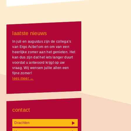
laatste nieuws
In juli en augustus zijn de collega’s
van Ergo Actief om en om van een
heerlijke zomer aan het genieten. Het
kan dus zijn dat het iets langer duurt
voordat u antwoord krijgt op uw
vraag. Wij wensen jullie allen een
fijne zomer!
lees meer →
contact
Drachten