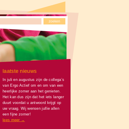
laatste nieuws
In juli en augustus zijn de collega’s
van Ergo Actief om en om van een
heerlijke zomer aan het genieten.
Het kan dus zijn dat het iets langer
duurt voordat u antwoord krijgt op
uw vraag. Wij wensen jullie allen
een fijne zomer!
lees meer →