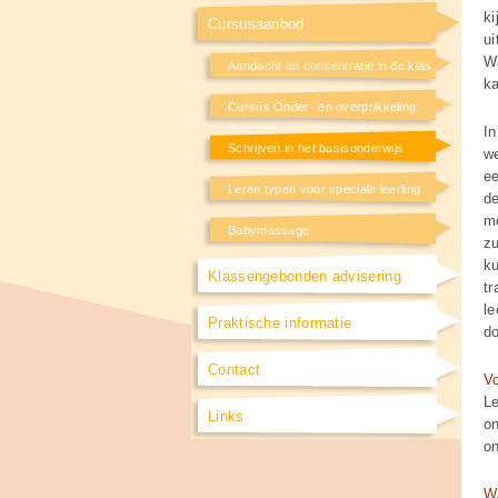
ki
Cursusaanbod
u
Wa
Aandacht en concentratie in de klas
ka
Cursus Onder- en overprikkeling,
diagnostiek en interventie
In
Schrijven in het basisonderwijs
w
ee
Leren typen voor speciale leerling
de
me
Babymassage
zu
ku
Klassengebonden advisering
tr
le
Praktische informatie
d
Contact
Vo
Le
Links
on
on
W