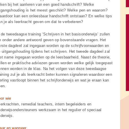
jken bij het aanleren van een goed handschrift? Welke
itgangshouding is het meest geschikt? Welke pen en waarom?
ardoor kan een onleesbaar handschrift ontstaan? En welke tips
n je als leerkracht geven om dat te verbeteren?
 de tweedaagse training ‘Schrijven in het basisonderwijs’ zullen
e onder andere antwoord geven op bovenstaande vragen. Het
rste dagdeel zal ingegaan worden op de schrijfvoorwaarden en
 uitgangshouding tijdens het schrijven. Het tweede dagdeel zal
t name ingegaan worden op de leesbaarheid. Naast de theorie,
llen er praktische adviezen geven worden welke gelijk toegepast
nnen worden in de klas. Na het volgen van deze tweedaagse
aining zul je als leerkracht beter kunnen signaleren waardoor een
erling vastloopt binnen het schrijfonderwijs en wat je eraan kan
oen.
or wie
erkrachten, remedial teachers, intern begeleiders en
derwijsondersteuners werkzaam in het regulier of speciaal
derwijs.
aar en wanneer