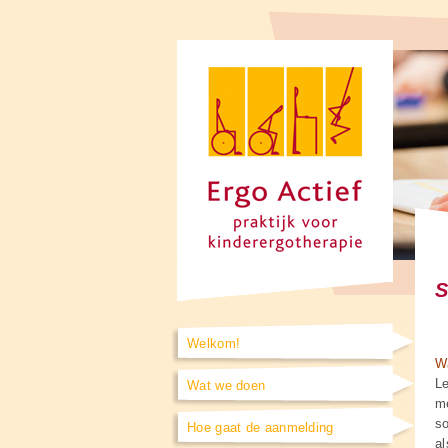
S
Welkom!
W
Le
Wat we doen
me
so
Hoe gaat de aanmelding
al