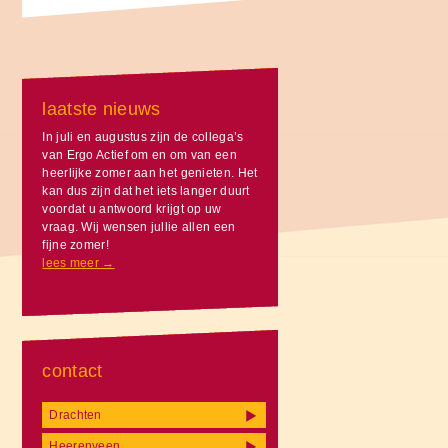
laatste nieuws
In juli en augustus zijn de collega’s
van Ergo Actief om en om van een
heerlijke zomer aan het genieten. Het
kan dus zijn dat het iets langer duurt
voordat u antwoord krijgt op uw
vraag. Wij wensen jullie allen een
fijne zomer!
lees meer →
contact
Drachten
Heerenveen